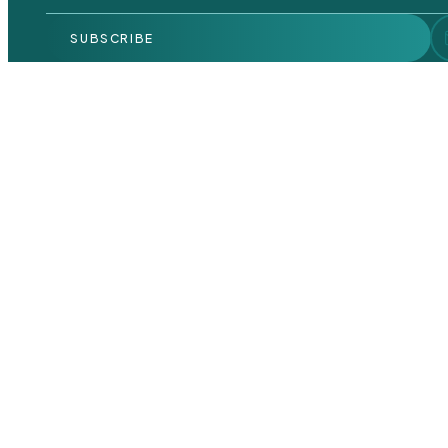
SUBSCRIBE
Headoffice
Jl. Gotong Royong I No.50 RT.03/RW.01,
Ragunan, Ps. Minggu, Kota Jakarta Selatan,
Daerah Khusus Ibukota Jakarta 12550
Contact us
Sales
+62 895-4038-24515
Sales@halalexpoindonesia.com